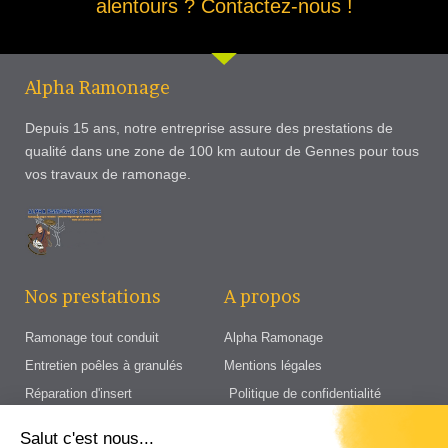
alentours ? Contactez-nous !
Alpha Ramonage
Depuis 15 ans, notre entreprise assure des prestations de
qualité dans une zone de 100 km autour de Gennes pour tous
vos travaux de ramonage.
Nos prestations
A propos
Ramonage tout conduit
Alpha Ramonage
Entretien poêles à granulés
Mentions légales
Réparation d'insert
Politique de confidentialité
Remplacement de pièces
Site réalisé par Y-Proximité