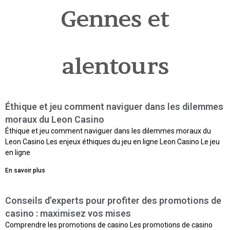
Gennes et
alentours
Éthique et jeu comment naviguer dans les dilemmes
moraux du Leon Casino
Éthique et jeu comment naviguer dans les dilemmes moraux du
Leon Casino Les enjeux éthiques du jeu en ligne Leon Casino Le jeu
en ligne
En savoir plus
Conseils d’experts pour profiter des promotions de
casino : maximisez vos mises
Comprendre les promotions de casino Les promotions de casino