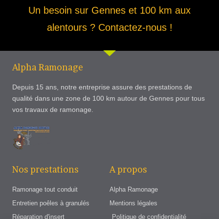
Un besoin sur Gennes et 100 km aux
alentours ? Contactez-nous !
Alpha Ramonage
Depuis 15 ans, notre entreprise assure des prestations de
qualité dans une zone de 100 km autour de Gennes pour tous
vos travaux de ramonage.
Nos prestations
A propos
Ramonage tout conduit
Alpha Ramonage
Entretien poêles à granulés
Mentions légales
Réparation d'insert
Politique de confidentialité